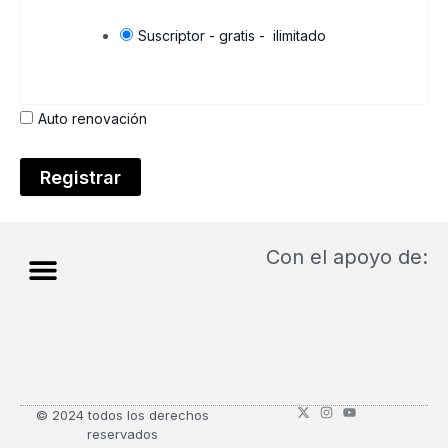
Suscriptor
-
gratis
-
ilimitado
Auto renovación
Con el apoyo de:
Menú
Sobre Lat-E
X
I
Y
© 2024 todos los derechos
-
n
o
reservados
t
s
u